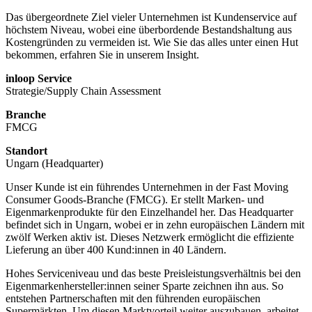
Da
s übergeordnete Ziel vieler Unternehmen ist Kundenservice auf
höchstem Niveau, wobei eine überbordende Bestandshaltung aus
Kostengründen zu vermeiden ist. Wie Sie das alles unter einen Hut
bekommen, erfahren Sie in
unserem Insight
.
inloop Service
Strategie/Supply Chain Assessment
Branche
FMCG
Standort
Ungarn (Headquarter)
Unser Kunde ist ein führendes Unternehmen in der Fast Moving
Consumer Goods-Branche (FMCG). Er stellt Marken- und
Eigenmarkenprodukte für den Einzelhandel her. Das Headquarter
befindet sich in Ungarn, wobei er in zehn europäischen Ländern mit
zwölf Werken aktiv ist. Dieses Netzwerk ermöglicht die effiziente
Lieferung an über 400 Kund:innen in 40 Ländern.
Hohes Serviceniveau und das beste Preisleistungsverhältnis bei den
Eigenmarkenhersteller:innen seiner Sparte zeichnen ihn aus. So
entstehen Partnerschaften mit den führenden europäischen
Supermärkten. Um diesen Marktvorteil weiter auszubauen, arbeitet