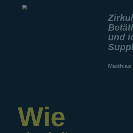
Zirku
Betät
und i
Suppl
Matthias
Wie