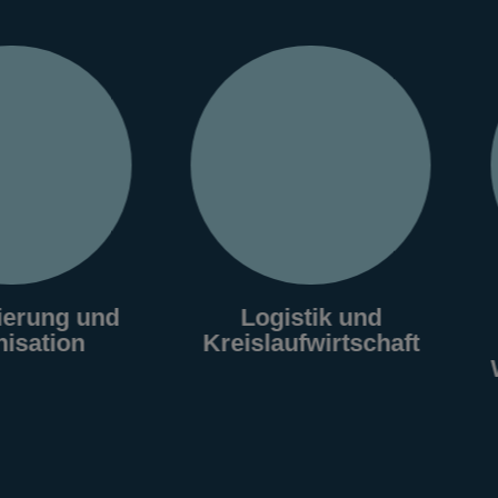
nd
Logistik und
Mens
Kreislaufwirtschaft
nachh
Wertschö