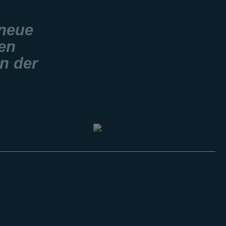
 neue
nen
n der