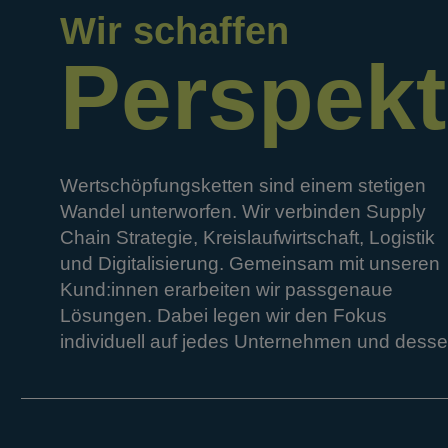
Wir schaffen
Perspekt
Wertschöpfungsketten
sind
einem
stetigen
Wandel
unterworfen.
Wir
verbinden
Supply
Chain
Strategie,
Kreislaufwirtschaft,
Logistik
und
Digitalisierung.
Gemeinsam
mit
unseren
Kund:innen
erarbeiten
wir
passgenaue
Lösungen.
Dabei
legen
wir
den
Fokus
individuell
auf
jedes
Unternehmen
und
dess