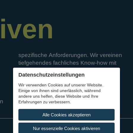
iven
spezifische
Anforderungen.
Wir
vereinen
tiefgehendes
fachliches
Know-how
mit
strategischem
Weitblick
und
Datenschutz­einstellungen
Umsetzungskompetenz
aus
Wir verwenden Cookies auf unserer Website.
unterschiedlichsten
Projekten.
Einige von ihnen sind unerlässlich, während
andere uns helfen, diese Website und Ihre
en
Erfahrungen zu verbessern.
Alle Cookies akzeptieren
Nur essenzielle Cookies aktivieren