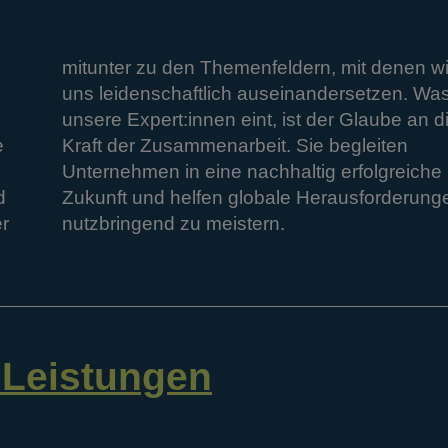
mitunter
zu
den
Themenfeldern,
mit
denen
wi
uns
leidenschaftlich
auseinandersetzen.
Wa
unsere
Expert:innen
eint,
ist
der
Glaube
an
d
e
Kraft
der
Zusammenarbeit.
Sie
begleiten
Unternehmen
in
eine
nachhaltig
erfolgreiche
d
Zukunft
und
helfen
globale
Herausforderung
r
nutzbringend
zu
meistern.
e Leistungen