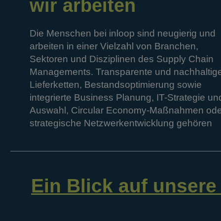
wir arbeiten
Die
Menschen
bei
inloop
sind
neugierig
und
arbeiten
in
einer
Vielzahl
von
Branchen,
Sektoren
und
Disziplinen
des
Supply
Chain
Managements.
Transparente
und
nachhaltig
Lieferketten,
Bestandsoptimierung
sowie
integrierte
Business
Planung,
IT-Strategie
un
Auswahl,
Circular
Economy-Maßnahmen
ode
strategische
Netzwerkentwicklung
gehören
Ein Blick auf unser